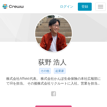
ログイン
登録
Tog
nav
荻野 浩人
その他
起業家
株式会社Affekt代表。 株式会社かんぽ生命保険の本社広報部に
てIRを担当。 その後株式会社リクルートに入社。営業を担当。
準MVP受賞歴あり。 経営コンサルタントとして独立。日系企
業の台湾エリアを一任され、台湾に４年半着任。 2023/6に当
法人を創業。