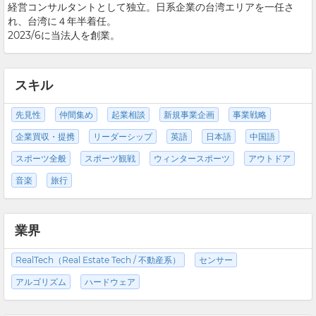
経営コンサルタントとして独立。日系企業の台湾エリアを一任さ
れ、台湾に４年半着任。
2023/6に当法人を創業。
スキル
先見性
仲間集め
起業相談
新規事業企画
事業戦略
企業買収・提携
リーダーシップ
英語
日本語
中国語
スポーツ全般
スポーツ観戦
ウィンタースポーツ
アウトドア
音楽
旅行
業界
RealTech（Real Estate Tech / 不動産系）
センサー
アルゴリズム
ハードウェア