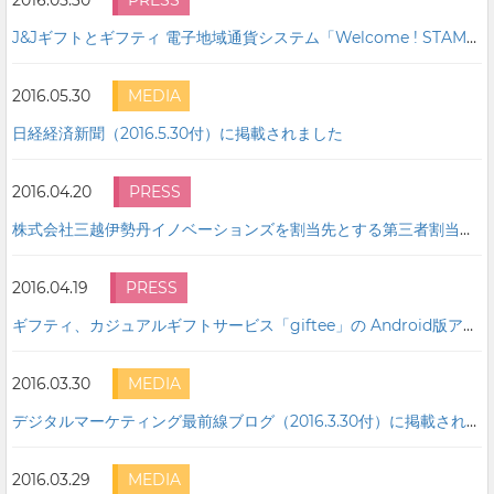
2016.05.30
PRESS
J&Jギフトとギフティ 電子地域通貨システム「Welcome ! STAMP」の共同提供を開始
2016.05.30
MEDIA
日経経済新聞（2016.5.30付）に掲載されました
2016.04.20
PRESS
株式会社三越伊勢丹イノベーションズを割当先とする第三者割当増資の実施について
2016.04.19
PRESS
ギフティ、カジュアルギフトサービス「giftee」の Android版アプリを4月19日より提供開始 ～会員47万人国内最大級eギフトサービスのスマートフォンアプリ〜
2016.03.30
MEDIA
デジタルマーケティング最前線ブログ（2016.3.30付）に掲載されました
2016.03.29
MEDIA