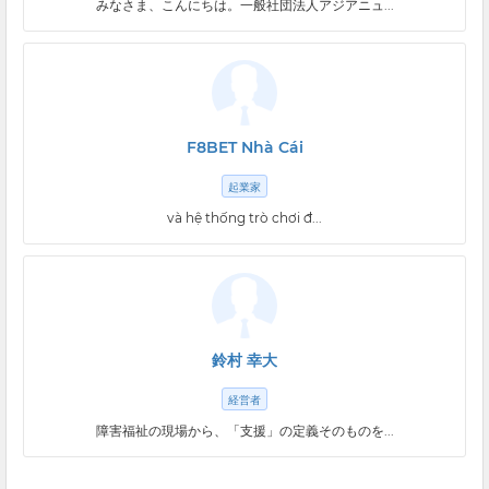
みなさま、こんにちは。一般社団法人アジアニュ...
F8BET Nhà Cái
起業家
và hệ thống trò chơi đ...
鈴村 幸大
経営者
障害福祉の現場から、「支援」の定義そのものを...