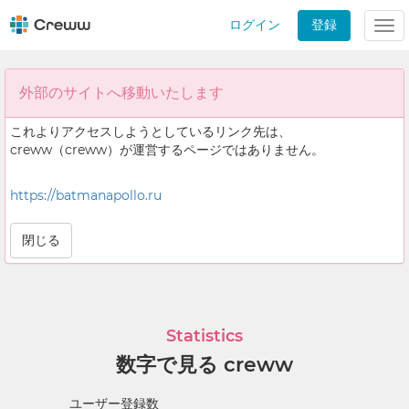
ログイン
登録
Tog
nav
外部のサイトへ移動いたします
これよりアクセスしようとしているリンク先は、
creww（creww）が運営するページではありません。
https://batmanapollo.ru
閉じる
Statistics
数字で見る creww
ユーザー登録数