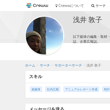
Crewwについて
サーチ
浅井 敦子
以下媒体の編集・取材
誌、企業広報誌。
ホーム
サーチ
サポーターサーチ
浅井 敦子
スキル
紙媒体
社内広報
アニュアルレポート作成
特許
メッセージを送る