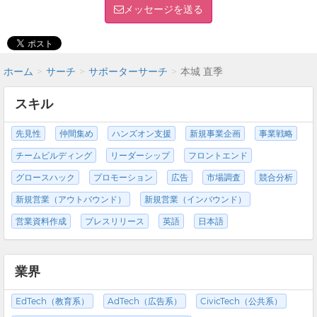
メッセージを送る
ホーム
サーチ
サポーターサーチ
本城 直季
スキル
先見性
仲間集め
ハンズオン支援
新規事業企画
事業戦略
チームビルディング
リーダーシップ
フロントエンド
グロースハック
プロモーション
広告
市場調査
競合分析
新規営業（アウトバウンド）
新規営業（インバウンド）
営業資料作成
プレスリリース
英語
日本語
業界
EdTech（教育系）
AdTech（広告系）
CivicTech（公共系）