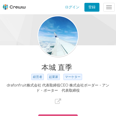
ログイン
登録
Tog
nav
本城 直季
経営者
起業家
マーケター
drafonfruit株式会社 代表取締役CEO 株式会社ボーダー・アン
ド・ポーター 代表取締役