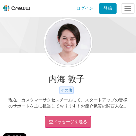
ログイン
登録
Tog
nav
内海 敦子
その他
現在、カスタマーサクセスチームにて、スタートアップの皆様
のサポートを主に担当しております！お節介気質の関西人なの
で、どんな些細なお悩み・お困りごとでも、いつでもお気軽に
ご相談ください！！
メッセージを送る