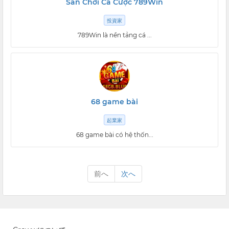
Sân Chơi Cá Cược 789Win
投資家
789Win là nền tảng cá ...
68 game bài
起業家
68 game bài có hệ thốn...
前へ
次へ