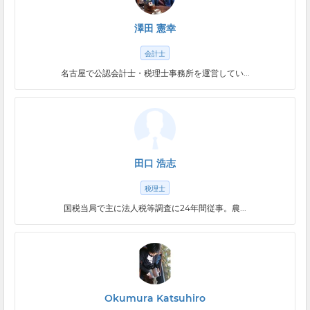
澤田 憲幸
会計士
名古屋で公認会計士・税理士事務所を運営してい...
田口 浩志
税理士
国税当局で主に法人税等調査に24年間従事。農...
Okumura Katsuhiro