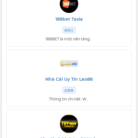
188bet Tasia
税理士
188BET là một nền tảng...
Nhà Cái Uy Tín Leo88
起業家
Thông tin chi tiết: W...