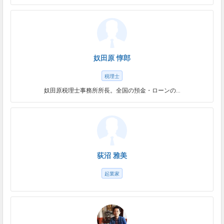
奴田原 惇郎
税理士
奴田原税理士事務所所長。全国の預金・ローンの...
荻沼 雅美
起業家