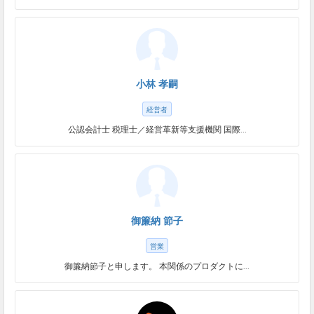
小林 孝嗣
経営者
公認会計士 税理士／経営革新等支援機関 国際...
御簾納 節子
営業
御簾納節子と申します。 本関係のプロダクトに...