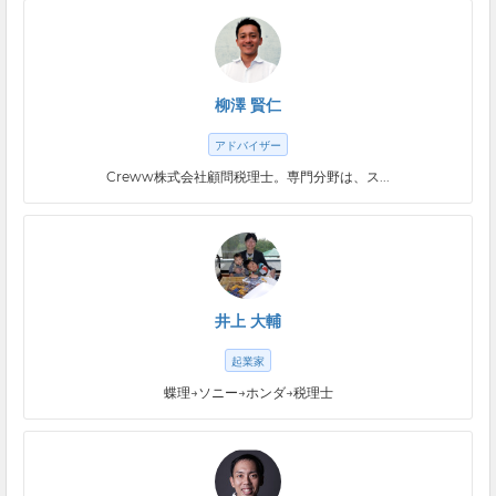
柳澤 賢仁
アドバイザー
Creww株式会社顧問税理士。専門分野は、ス...
井上 大輔
起業家
蝶理→ソニー→ホンダ→税理士