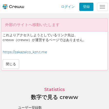
ログイン
登録
Tog
nav
外部のサイトへ移動いたします
これよりアクセスしようとしているリンク先は、
creww（creww）が運営するページではありません。
https://zakazalco_kzn.t.me
閉じる
Statistics
数字で見る creww
ユーザー登録数