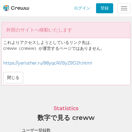
ログイン
登録
Tog
nav
外部のサイトへ移動いたします
これよりアクセスしようとしているリンク先は、
creww（creww）が運営するページではありません。
https://yarluther.ru/88yqcRI/ByZ9D2h.html
閉じる
Statistics
数字で見る creww
ユーザー登録数