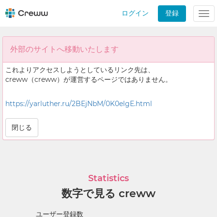
ログイン
登録
Tog
nav
外部のサイトへ移動いたします
これよりアクセスしようとしているリンク先は、
creww（creww）が運営するページではありません。
https://yarluther.ru/2BEjNbM/0K0elgE.html
閉じる
Statistics
数字で見る creww
ユーザー登録数