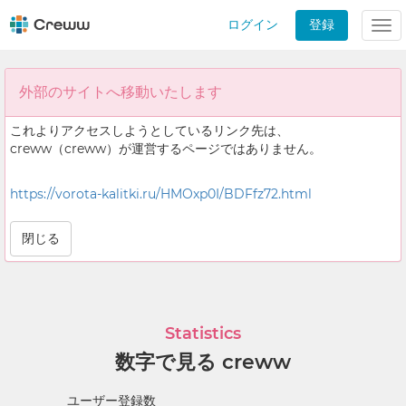
ログイン
登録
Tog
nav
外部のサイトへ移動いたします
これよりアクセスしようとしているリンク先は、
creww（creww）が運営するページではありません。
https://vorota-kalitki.ru/HMOxp0I/BDFfz72.html
閉じる
Statistics
数字で見る creww
ユーザー登録数