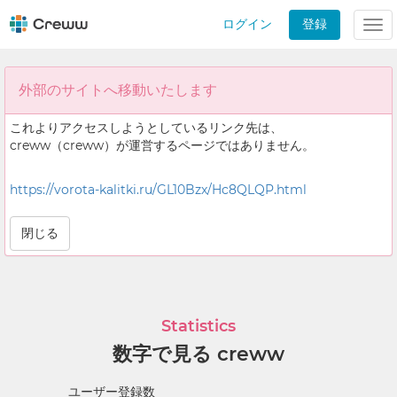
ログイン
登録
Tog
nav
外部のサイトへ移動いたします
これよりアクセスしようとしているリンク先は、
creww（creww）が運営するページではありません。
https://vorota-kalitki.ru/GL10Bzx/Hc8QLQP.html
閉じる
Statistics
数字で見る creww
ユーザー登録数