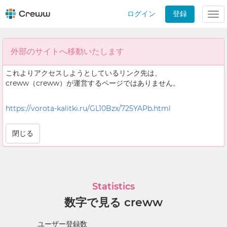
ログイン
登録
Tog
nav
外部のサイトへ移動いたします
これよりアクセスしようとしているリンク先は、
creww（creww）が運営するページではありません。
https://vorota-kalitki.ru/GL10Bzx/725YAPb.html
閉じる
Statistics
数字で見る creww
ユーザー登録数