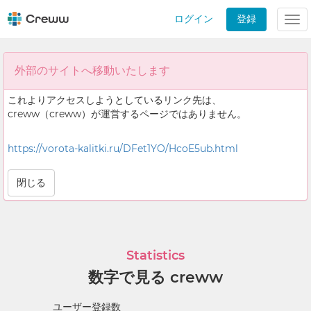
ログイン
登録
Tog
nav
外部のサイトへ移動いたします
これよりアクセスしようとしているリンク先は、
creww（creww）が運営するページではありません。
https://vorota-kalitki.ru/DFet1YO/HcoE5ub.html
閉じる
Statistics
数字で見る creww
ユーザー登録数