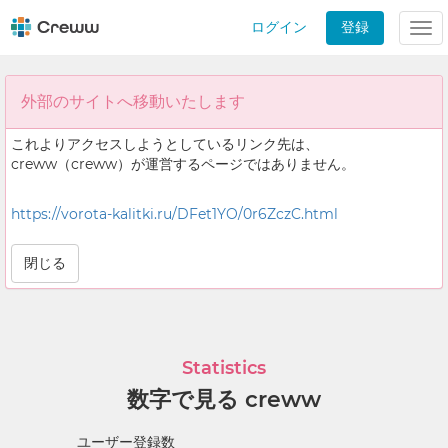
ログイン
登録
Tog
nav
外部のサイトへ移動いたします
これよりアクセスしようとしているリンク先は、
creww（creww）が運営するページではありません。
https://vorota-kalitki.ru/DFet1YO/0r6ZczC.html
閉じる
Statistics
数字で見る creww
ユーザー登録数