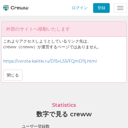
ログイン
登録
Tog
nav
外部のサイトへ移動いたします
これよりアクセスしようとしているリンク先は、
creww（creww）が運営するページではありません。
https://vorota-kalitki.ru/D15vLS5/FQmD11j.html
閉じる
Statistics
数字で見る creww
ユーザー登録数