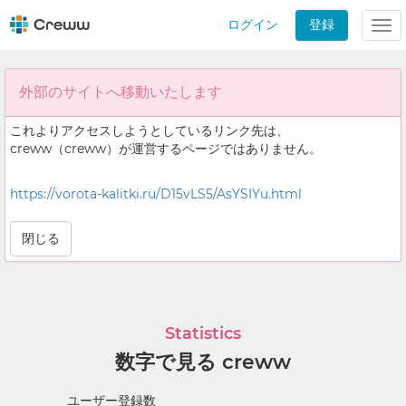
ログイン
登録
Tog
nav
外部のサイトへ移動いたします
これよりアクセスしようとしているリンク先は、
creww（creww）が運営するページではありません。
https://vorota-kalitki.ru/D15vLS5/AsYSIYu.html
閉じる
Statistics
数字で見る creww
ユーザー登録数