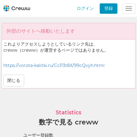
ログイン
登録
Tog
nav
外部のサイトへ移動いたします
これよりアクセスしようとしているリンク先は、
creww（creww）が運営するページではありません。
https://vorota-kalitki.ru/CcP3t8X/99cQvyh.html
閉じる
Statistics
数字で見る creww
ユーザー登録数