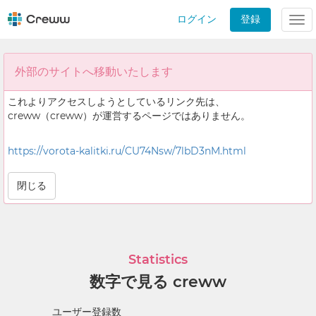
ログイン
登録
Tog
nav
外部のサイトへ移動いたします
これよりアクセスしようとしているリンク先は、
creww（creww）が運営するページではありません。
https://vorota-kalitki.ru/CU74Nsw/7lbD3nM.html
閉じる
Statistics
数字で見る creww
ユーザー登録数