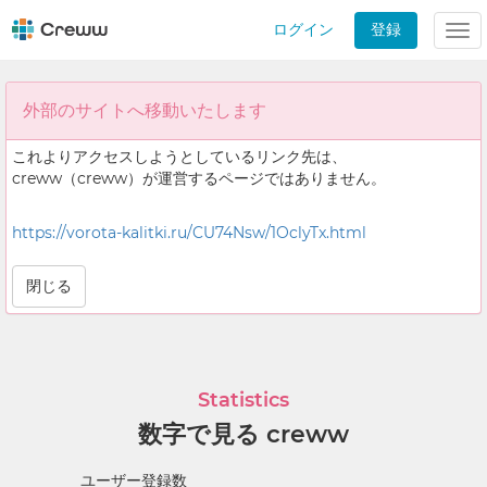
ログイン
登録
Tog
nav
外部のサイトへ移動いたします
これよりアクセスしようとしているリンク先は、
creww（creww）が運営するページではありません。
https://vorota-kalitki.ru/CU74Nsw/1OclyTx.html
閉じる
Statistics
数字で見る creww
ユーザー登録数