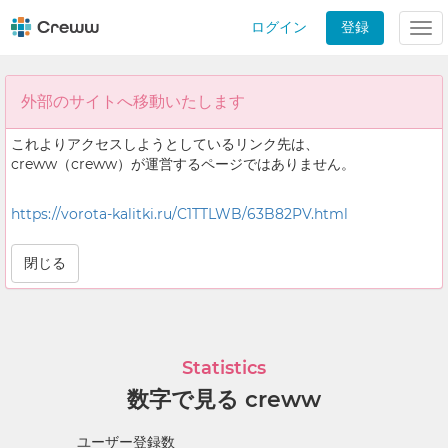
ログイン
登録
Tog
nav
外部のサイトへ移動いたします
これよりアクセスしようとしているリンク先は、
creww（creww）が運営するページではありません。
https://vorota-kalitki.ru/C1TTLWB/63B82PV.html
閉じる
Statistics
数字で見る creww
ユーザー登録数