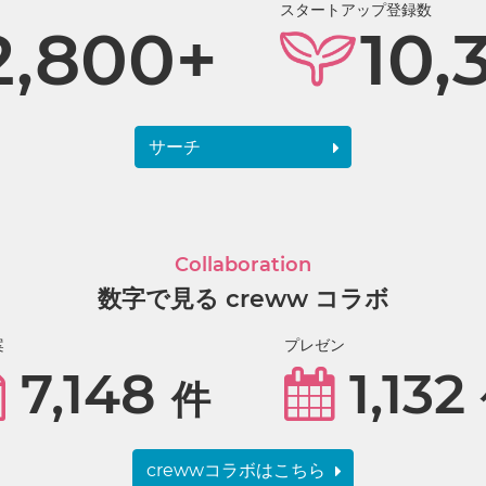
スタートアップ登録数
2,800+
10,
サーチ
Collaboration
数字で見る creww コラボ
案
プレゼン
7,148
1,132
件
crewwコラボはこちら