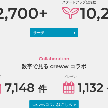
スタートアップ登録数
2,700+
10,
サーチ
Collaboration
数字で見る creww コラボ
案
プレゼン
7,148
1,132
件
crewwコラボはこちら