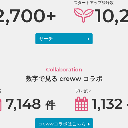
スタートアップ登録数
2,700+
10,
サーチ
Collaboration
数字で見る creww コラボ
案
プレゼン
7,148
1,132
件
crewwコラボはこちら