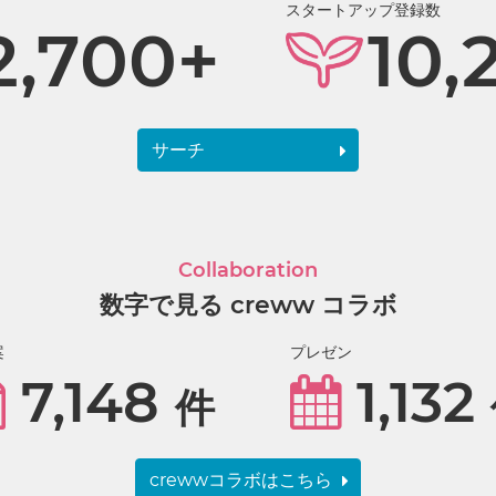
スタートアップ登録数
2,700+
10,
サーチ
Collaboration
数字で見る creww コラボ
案
プレゼン
7,148
1,132
件
crewwコラボはこちら