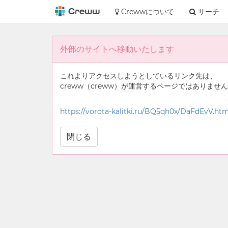
Crewwについて
サーチ
外部のサイトへ移動いたします
これよりアクセスしようとしているリンク先は、
creww（creww）が運営するページではありませ
https://vorota-kalitki.ru/BQ5qh0x/DaFdEvV.htm
閉じる