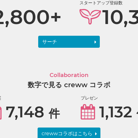
スタートアップ登録数
2,800+
10,
サーチ
Collaboration
数字で見る creww コラボ
案
プレゼン
7,148
1,132
件
crewwコラボはこちら