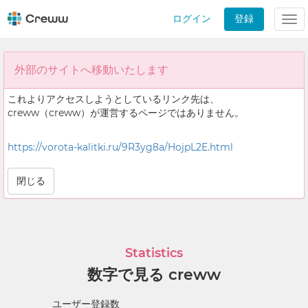
ログイン
登録
Tog
nav
外部のサイトへ移動いたします
これよりアクセスしようとしているリンク先は、
creww（creww）が運営するページではありません。
https://vorota-kalitki.ru/9R3yg8a/HojpL2E.html
閉じる
Statistics
数字で見る creww
ユーザー登録数