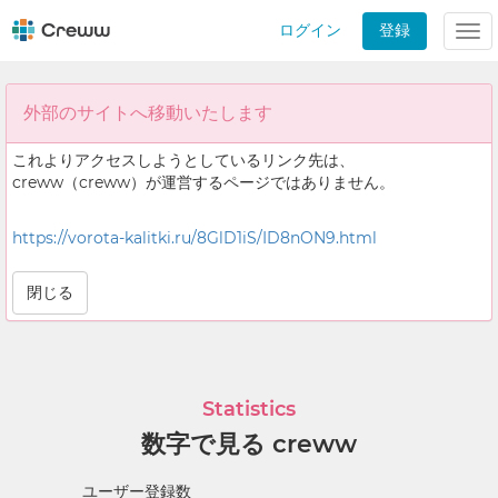
ログイン
登録
Tog
nav
外部のサイトへ移動いたします
これよりアクセスしようとしているリンク先は、
creww（creww）が運営するページではありません。
https://vorota-kalitki.ru/8GlD1iS/ID8nON9.html
閉じる
Statistics
数字で見る creww
ユーザー登録数