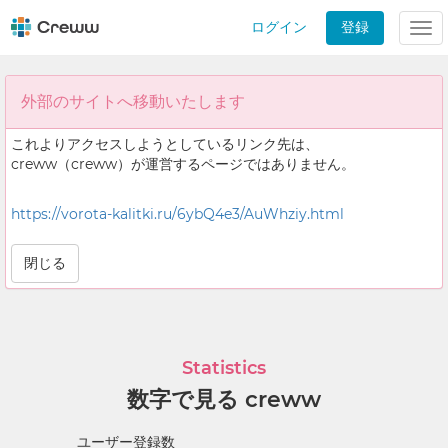
ログイン
登録
Tog
nav
外部のサイトへ移動いたします
これよりアクセスしようとしているリンク先は、
creww（creww）が運営するページではありません。
https://vorota-kalitki.ru/6ybQ4e3/AuWhziy.html
閉じる
Statistics
数字で見る creww
ユーザー登録数