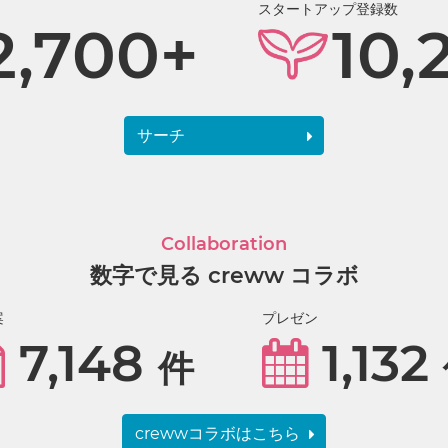
スタートアップ登録数
2,700+
10,
サーチ
Collaboration
数字で見る creww コラボ
案
プレゼン
7,148
1,132
件
crewwコラボはこちら