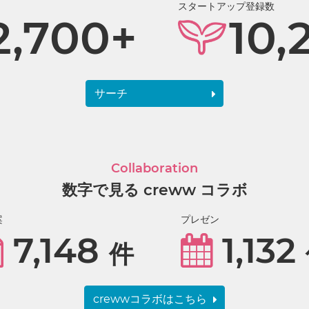
スタートアップ登録数
2,700+
10,
サーチ
Collaboration
数字で見る creww コラボ
案
プレゼン
7,148
1,132
件
crewwコラボはこちら