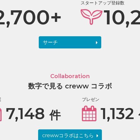
スタートアップ登録数
2,700+
10,
サーチ
Collaboration
数字で見る creww コラボ
案
プレゼン
7,148
1,132
件
crewwコラボはこちら