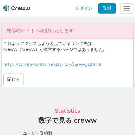
ログイン
登録
Tog
nav
外部のサイトへ移動いたします
これよりアクセスしようとしているリンク先は、
creww（creww）が運営するページではありません。
https://vorota-kalitki.ru/5xDPdIE/GjoVegk.html
閉じる
Statistics
数字で見る creww
ユーザー登録数