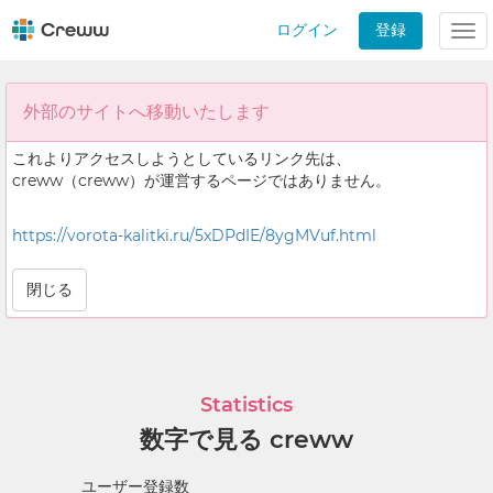
ログイン
登録
Tog
nav
外部のサイトへ移動いたします
これよりアクセスしようとしているリンク先は、
creww（creww）が運営するページではありません。
https://vorota-kalitki.ru/5xDPdIE/8ygMVuf.html
閉じる
Statistics
数字で見る creww
ユーザー登録数