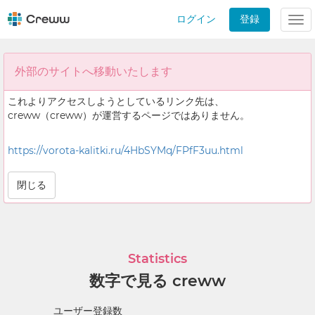
ログイン
登録
Tog
nav
外部のサイトへ移動いたします
これよりアクセスしようとしているリンク先は、
creww（creww）が運営するページではありません。
https://vorota-kalitki.ru/4HbSYMq/FPfF3uu.html
閉じる
Statistics
数字で見る creww
ユーザー登録数