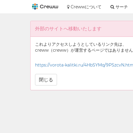
Crewwについて
サーチ
外部のサイトへ移動いたします
これよりアクセスしようとしているリンク先は、
creww（creww）が運営するページではありませ
https://vorota-kalitki.ru/4HbSYMq/9PSzcvN.ht
閉じる