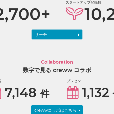
スタートアップ登録数
2,700+
10,
サーチ
Collaboration
数字で見る creww コラボ
案
プレゼン
7,148
1,132
件
crewwコラボはこちら