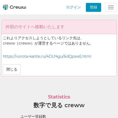
ログイン
登録
Tog
nav
外部のサイトへ移動いたします
これよりアクセスしようとしているリンク先は、
creww（creww）が運営するページではありません。
https://vorota-kalitki.ru/4DLf4gu/6dQpxwE.html
閉じる
Statistics
数字で見る creww
ユーザー登録数