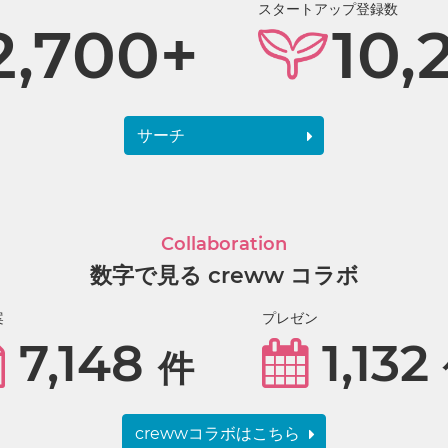
スタートアップ登録数
2,700+
10,
サーチ
Collaboration
数字で見る creww コラボ
案
プレゼン
7,148
1,132
件
crewwコラボはこちら