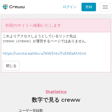
ログイン
登録
Tog
nav
外部のサイトへ移動いたします
これよりアクセスしようとしているリンク先は、
creww（creww）が運営するページではありません。
https://vorota-kalitki.ru/1kWEntc/FzEN5aM.html
閉じる
Statistics
数字で見る creww
ユーザー登録数