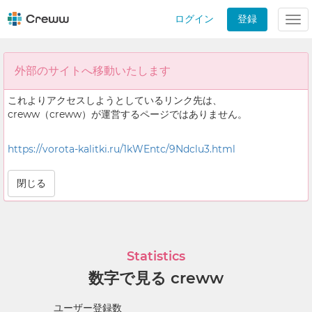
ログイン
登録
Tog
nav
外部のサイトへ移動いたします
これよりアクセスしようとしているリンク先は、
creww（creww）が運営するページではありません。
https://vorota-kalitki.ru/1kWEntc/9Ndclu3.html
閉じる
Statistics
数字で見る creww
ユーザー登録数