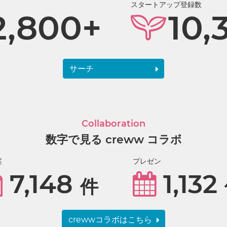
スタートアップ登録数
2,800+
10,
サーチ
Collaboration
数字で見る creww コラボ
案
プレゼン
7,148
1,132
件
crewwコラボはこちら