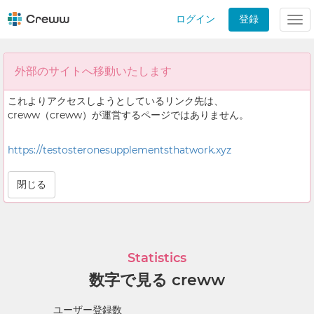
ログイン
登録
Tog
nav
外部のサイトへ移動いたします
これよりアクセスしようとしているリンク先は、
creww（creww）が運営するページではありません。
https://testosteronesupplementsthatwork.xyz
閉じる
Statistics
数字で見る creww
ユーザー登録数