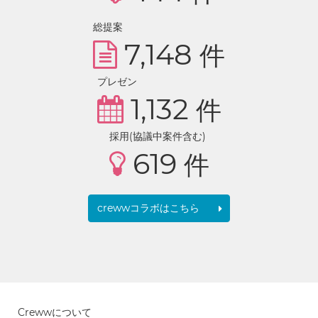
総提案
7,148
件
プレゼン
1,132
件
採用(協議中案件含む)
619
件
crewwコラボはこちら
Crewwについて