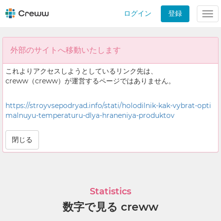
ログイン
登録
Tog
nav
外部のサイトへ移動いたします
これよりアクセスしようとしているリンク先は、
creww（creww）が運営するページではありません。
https://stroyvsepodryad.info/stati/holodilnik-kak-vybrat-opti
malnuyu-temperaturu-dlya-hraneniya-produktov
閉じる
Statistics
数字で見る creww