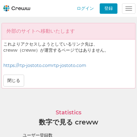
ログイン
登録
Tog
nav
外部のサイトへ移動いたします
これよりアクセスしようとしているリンク先は、
creww（creww）が運営するページではありません。
https://rtp-jostoto.comrtp-jostoto.com
閉じる
Statistics
数字で見る creww
ユーザー登録数