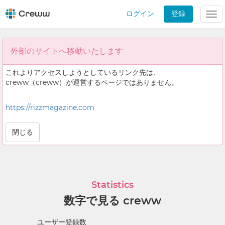
ログイン
登録
Tog
nav
外部のサイトへ移動いたします
これよりアクセスしようとしているリンク先は、
creww（creww）が運営するページではありません。
https://rizzmagazine.com
閉じる
Statistics
数字で見る creww
ユーザー登録数