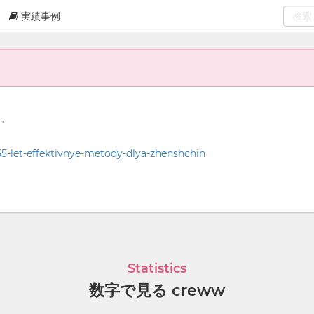
実績事例
0
select
ん。
5-let-effektivnye-metody-dlya-zhenshchin
Statistics
数字で見る creww