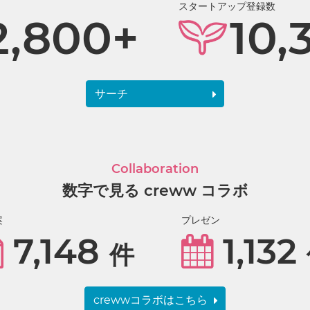
スタートアップ登録数
2,800+
10,
サーチ
Collaboration
数字で見る creww コラボ
案
プレゼン
7,148
1,132
件
crewwコラボはこちら