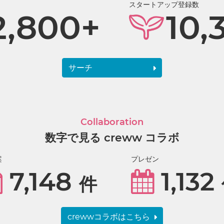
スタートアップ登録数
2,800+
10,
サーチ
Collaboration
数字で見る creww コラボ
案
プレゼン
7,148
1,132
件
crewwコラボはこちら