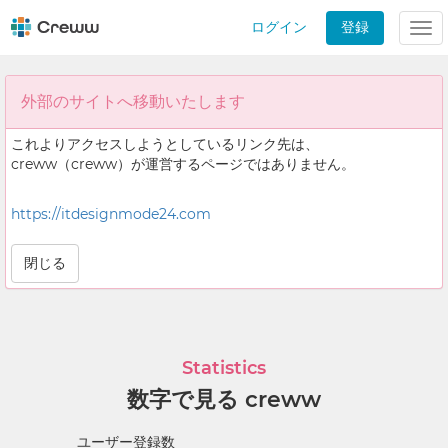
ログイン
登録
Tog
nav
外部のサイトへ移動いたします
これよりアクセスしようとしているリンク先は、
creww（creww）が運営するページではありません。
https://itdesignmode24.com
閉じる
Statistics
数字で見る creww
ユーザー登録数