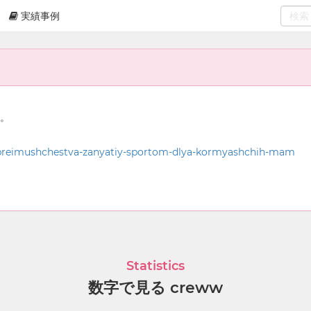
実績事例
0
select
ん。
-i-preimushchestva-zanyatiy-sportom-dlya-kormyashchih-mam
Statistics
数字で見る creww