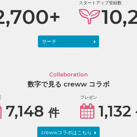
スタートアップ登録数
2,700+
10,
サーチ
Collaboration
数字で見る creww コラボ
案
プレゼン
7,148
1,132
件
crewwコラボはこちら